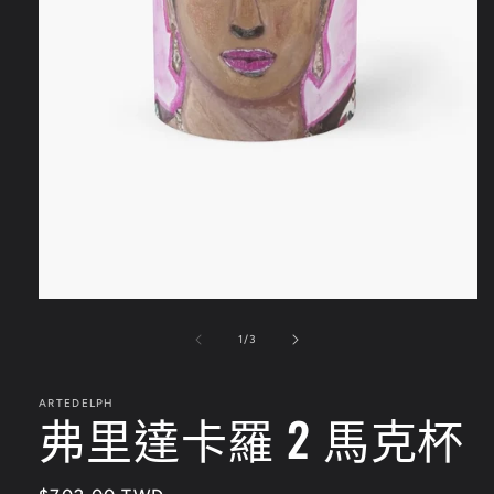
在
互
/
1
/
3
動
視
窗
ARTEDELPH
弗里達卡羅 2 馬克杯
中
開
啟
多