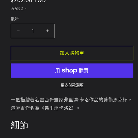
定
$702.00 TWD
媒
體
價
內含稅金。
檔
案
數量
1
弗
弗
里
里
達
達
加入購物車
卡
卡
羅
羅
2
2
馬
馬
更多付款選項
克
克
杯
杯
一個描繪著名墨西哥畫家弗里達·卡洛作品的藝術馬克杯。
數
數
這幅畫作名為《弗里達卡洛2》。
量
量
細節
減
增
少
加