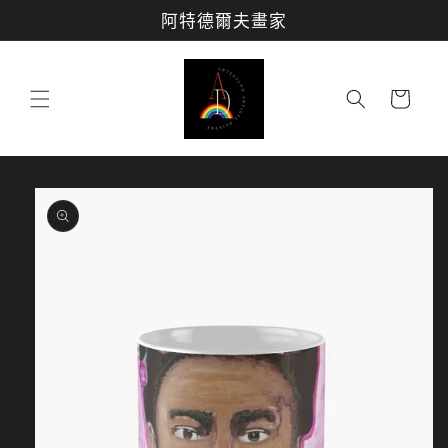
跳至內
阿特德爾夫畫家
容
購
物
車
略過產
品資訊