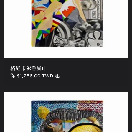
格尼卡彩色餐巾
定
從 $1,786.00 TWD 起
價