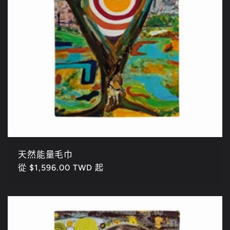
天然能量毛巾
定
從 $1,596.00 TWD 起
價