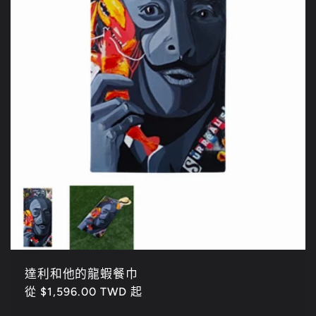
達利和他的龍蝦餐巾
定
從 $1,596.00 TWD 起
價