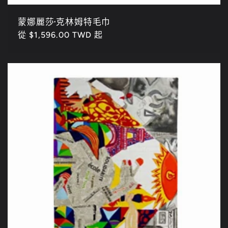
蒙娜麗莎·克林姆特毛巾
定
從 $1,596.00 TWD 起
價