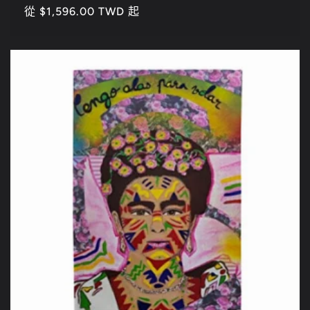
定
從 $1,596.00 TWD 起
價