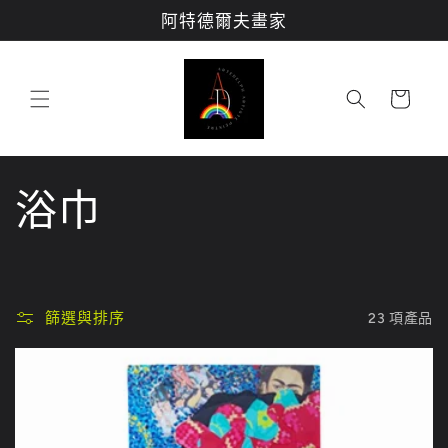
跳至內
阿特德爾夫畫家
容
購
物
車
商
浴巾
品
系
篩選與排序
23 項產品
列
: