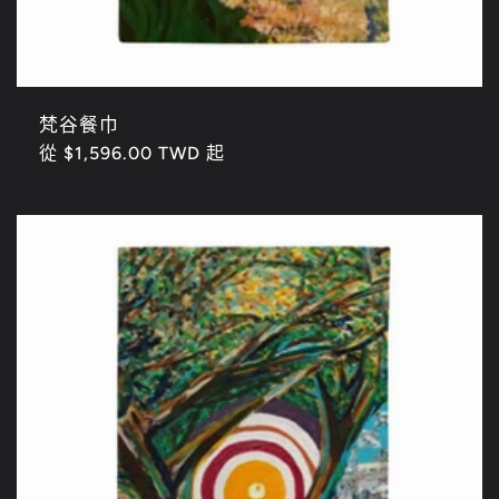
梵谷餐巾
定
從 $1,596.00 TWD 起
價