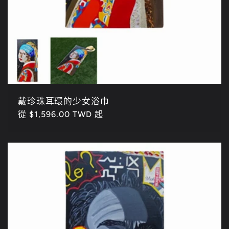
戴珍珠耳環的少女浴巾
定
從 $1,596.00 TWD 起
價