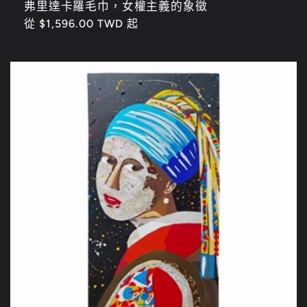
弗里達卡羅毛巾，女權主義的象徵
定
從 $1,596.00 TWD 起
價