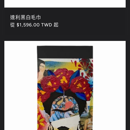
達利黑白毛巾
定
從 $1,596.00 TWD 起
價