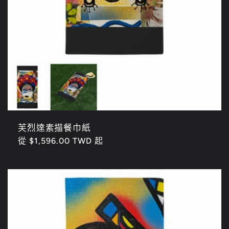
芙烈達素描餐巾紙
定
從 $1,596.00 TWD 起
價