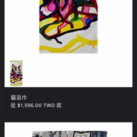
貓浴巾
定
從 $1,596.00 TWD 起
價