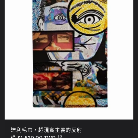
達利毛巾，超現實主義的反射
定
從 $1,520.00 TWD 起