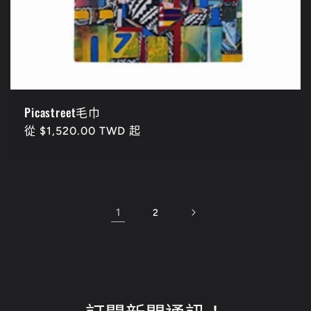
Picastreet毛巾
定
從 $1,520.00 TWD 起
價
1
2