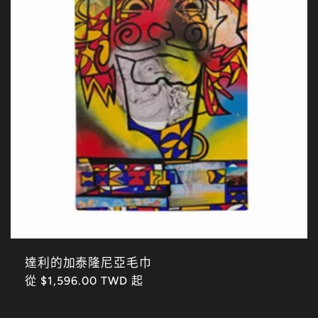
達利的加泰隆尼亞毛巾
定
從 $1,596.00 TWD 起
價