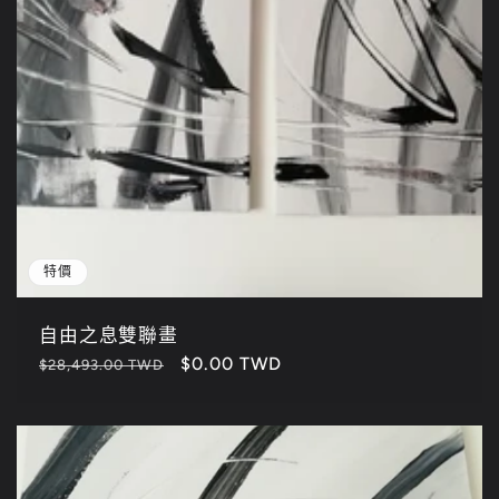
特價
自由之息雙聯畫
定
售
$0.00 TWD
$28,493.00 TWD
價
價