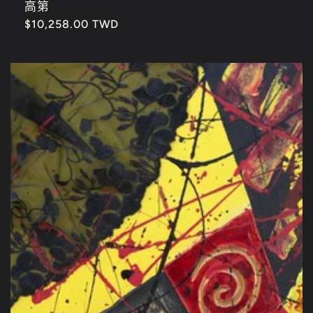
高第
定
$10,258.00 TWD
價