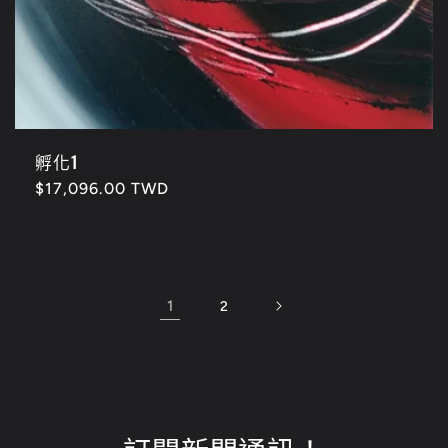
孵化1
定
$17,096.00 TWD
價
1
2