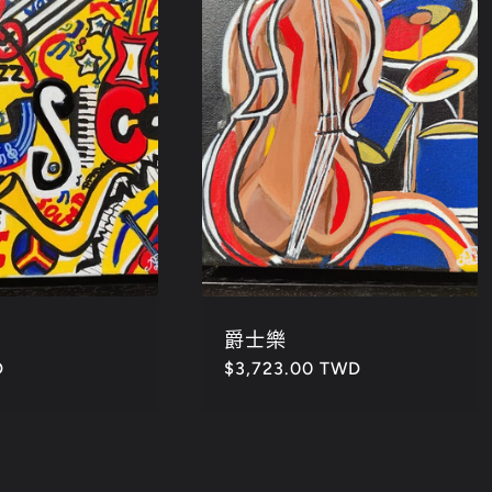
爵士樂
D
定
$3,723.00 TWD
價