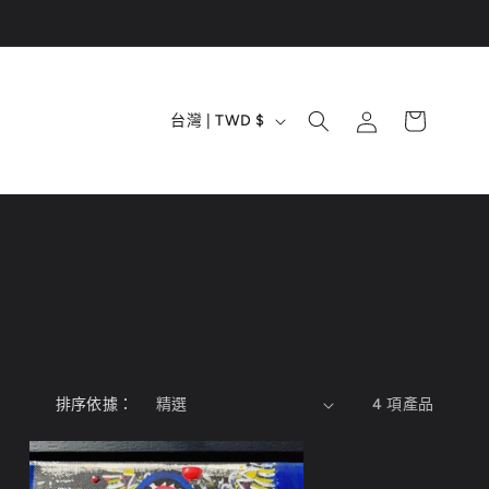
購
國
登
物
台灣 | TWD $
入
家
車
/
地
區
排序依據：
4 項產品