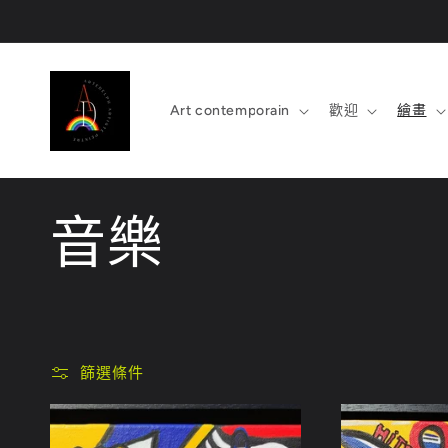
跳至內
容
Art contemporain
歡迎
繪畫
商
音樂
品
系
篩選條件
列