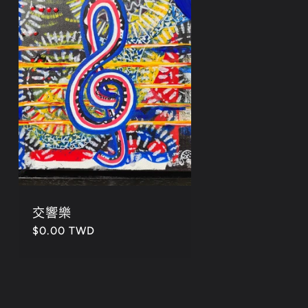
交響樂
定
$0.00 TWD
價