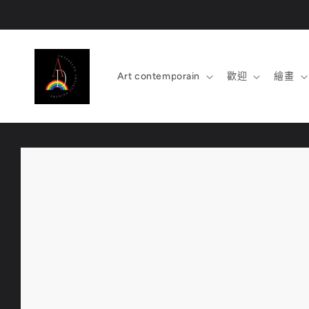
跳至內
容
Art contemporain
歡迎
繪畫
略過產
品資訊