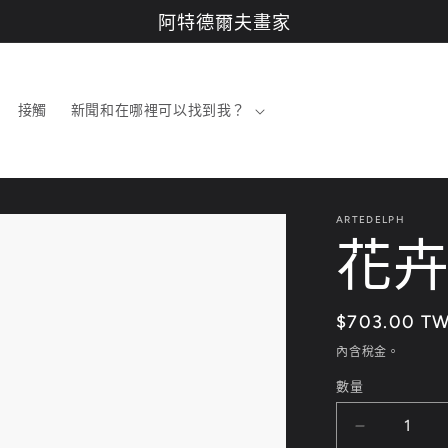
阿特德爾夫畫家
接觸
新聞和在哪裡可以找到我？
ARTEDELPH
花
定
$703.00 T
價
內含稅金。
數量
花