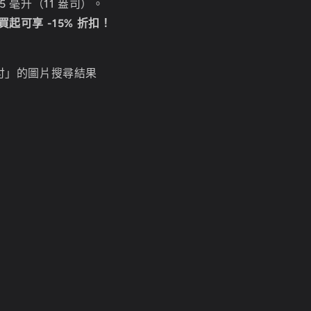
5 毫升（11 盎司）。
起可享 -15% 折扣！