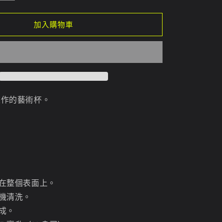
卉
馬
加入購物車
克
杯
數
量
增
加
」畫作的藝術杯。
在整個表面上。
機清洗。
成。