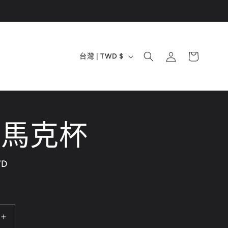
購
國
登
物
台灣 | TWD $
入
家
車
/
地
卉馬克杯
區
WD
花