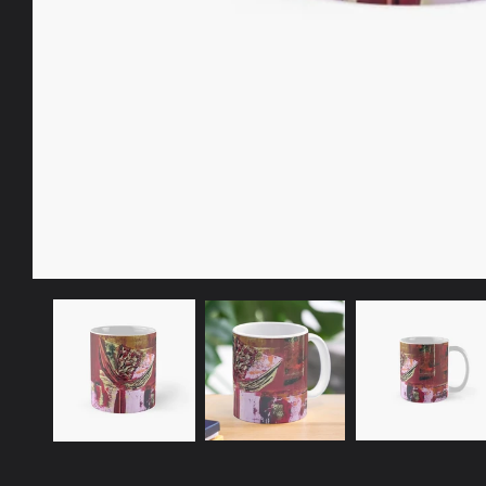
在
互
動
視
窗
中
開
啟
多
媒