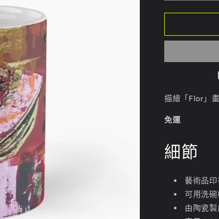
卉
馬
克
杯
數
量
減
少
描繪「Flor
免運
細節
藝術品印
可用洗碗
由陶瓷製