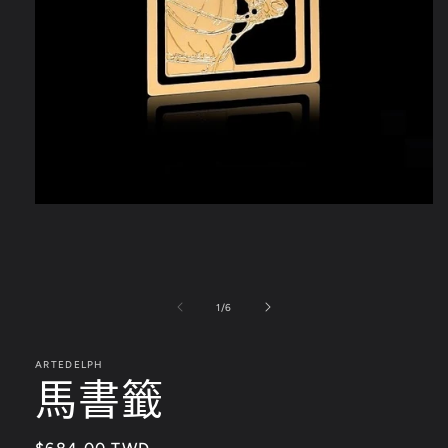
在
互
動
視
窗
/
1
/
6
中
開
啟
多
ARTEDELPH
馬書籤
媒
體
檔
案