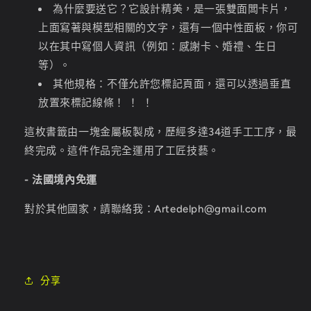
為什麼要送它？它設計精美，是一張雙面闆卡片，
上面寫著
與模型相關的文字，還有
一個中性面板，你可
以在其中寫個人資訊（例如：感謝卡、婚禮、生日
等）。
其他規格：不僅允許您標記頁面，還可以透過垂直
放置來標記線條
！ ！ ！
這枚書籤由一塊金屬板製成，歷經多達34道手工工序，最
終完成。這件作品完全運用了工匠技藝。
- 法國境內免運
對於其他國家，請聯絡我：Artedelph@gmail.com
分享