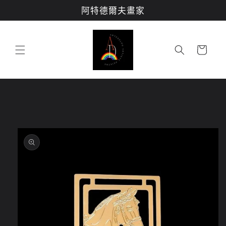
跳至內
阿特德爾夫畫家
容
購
物
車
略過產
品資訊