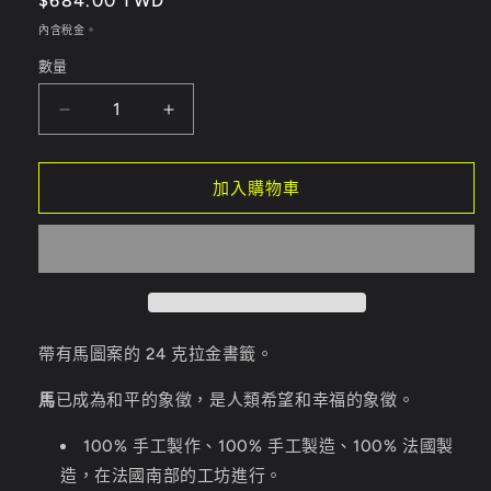
定
$684.00 TWD
1
價
內含稅金。
數量
馬
馬
書
書
籤
籤
加入購物車
數
數
量
量
減
增
少
加
帶有馬圖案的 24 克拉金書籤。
馬
已成為和平的象徵，是人類希望和幸福的象徵。
100% 手工製作、100% 手工製造、100% 法國製
造，在法國南部的工坊進行。