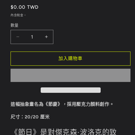
案
定
$0.00 TWD
1
價
內含稅金。
數量
節
節
慶
慶
數
數
加入購物車
量
量
減
增
少
加
這幅抽象畫名為《節慶》，採用壓克力顏料創作。
尺寸：20/20 厘米
《節日》是對傑克森·波洛克的致