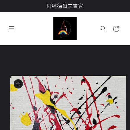
跳至內
阿特德爾夫畫家
容
購
物
車
略過產
品資訊