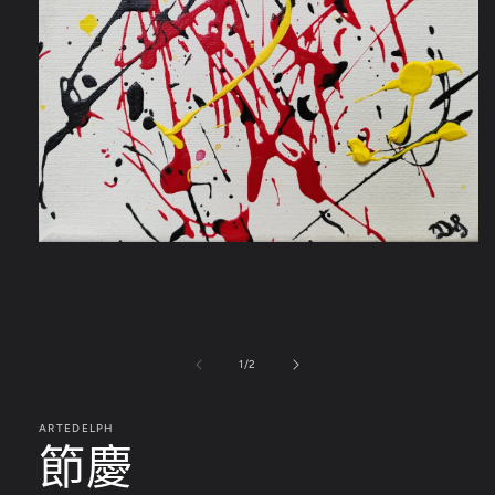
在
互
動
視
窗
中
/
1
/
2
開
啟
多
ARTEDELPH
節慶
媒
體
檔