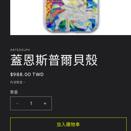
在
互
動
ARTEDELPH
蓋恩斯普爾貝殼
視
窗
中
開
定
$988.00 TWD
啟
價
多
內含稅金。
媒
數量
體
檔
案
蓋
蓋
1
恩
恩
斯
斯
加入購物車
普
普