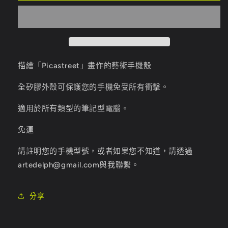
爾
爾
貝
貝
殼
殼
數
數
量
量
描繪「Picastreet」畫作的藝術手機殼
減
增
全矽膠外殼可保護您的手機免受所有衝擊。
少
加
適用於所有類型的筆記型電腦。
免運
請註明您的手機型號，或者如果您不知道，請透過
artedelph@gmail.com與我聯繫。
分享