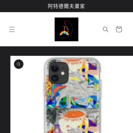
跳至內
阿特德爾夫畫家
容
購
物
車
略過產
品資訊