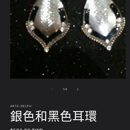
在
互
/
1
/
4
動
視
窗
ARTE-DELPH
銀色和黑色耳環
中
開
啟
多