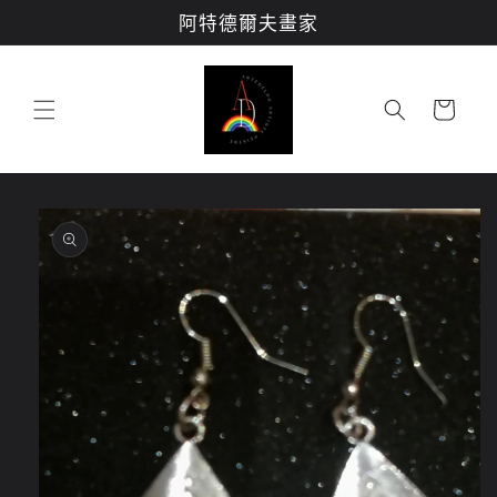
跳至內
阿特德爾夫畫家
容
購
物
車
略過產
品資訊