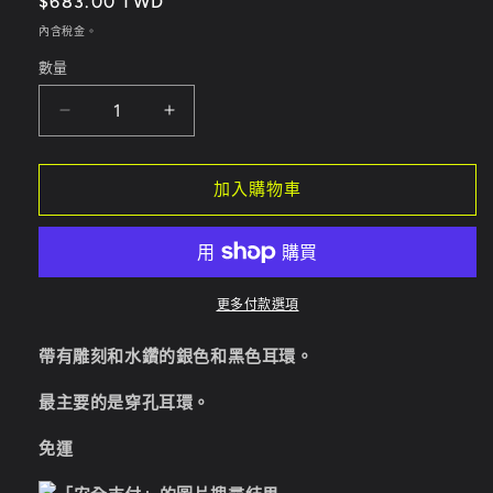
定
$683.00 TWD
媒
體
價
內含稅金。
檔
案
數量
1
銀
銀
色
色
和
和
加入購物車
黑
黑
色
色
耳
耳
環
環
更多付款選項
數
數
量
量
帶有雕刻和水鑽的銀色和黑色耳環。
減
增
最主要的是穿孔耳環。
少
加
免運