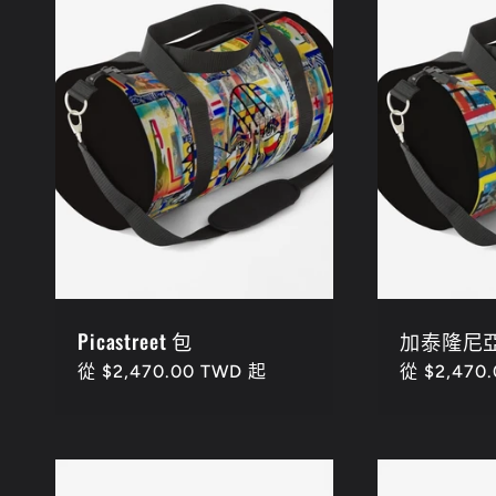
:
Picastreet 包
加泰隆尼
定
從 $2,470.00 TWD 起
定
從 $2,470
價
價