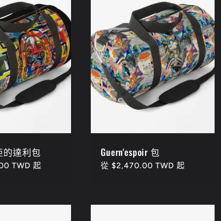
亞的達利包
Guern'espoir 包
.00 TWD 起
定
從 $2,470.00 TWD 起
價