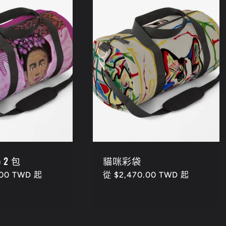
o 2 包
貓咪彩袋
.00 TWD 起
定
從 $2,470.00 TWD 起
價