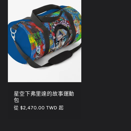
星空下弗里達的故事運動
包
定
從 $2,470.00 TWD 起
價