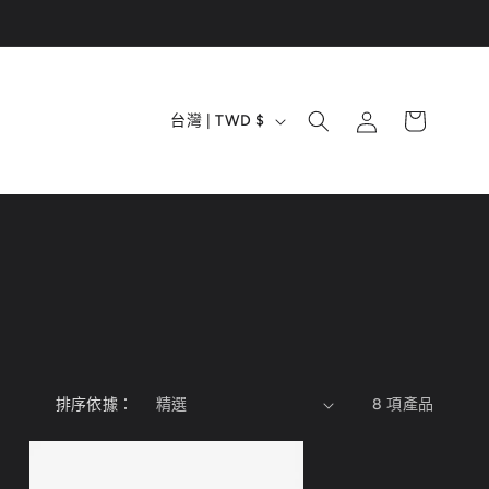
購
國
登
物
台灣 | TWD $
入
家
車
/
地
區
排序依據：
8 項產品