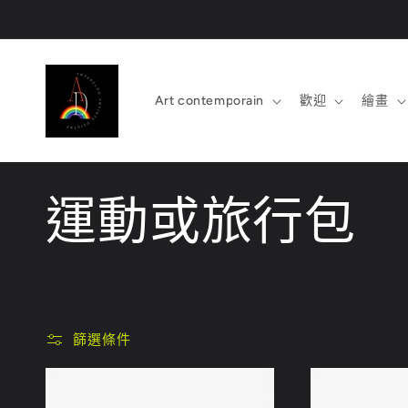
跳至內
容
Art contemporain
歡迎
繪畫
商
運動或旅行包
品
系
篩選條件
列