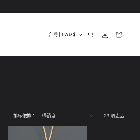
購
國
登
物
台灣 | TWD $
入
家
車
/
地
區
排序依據：
23 項產品