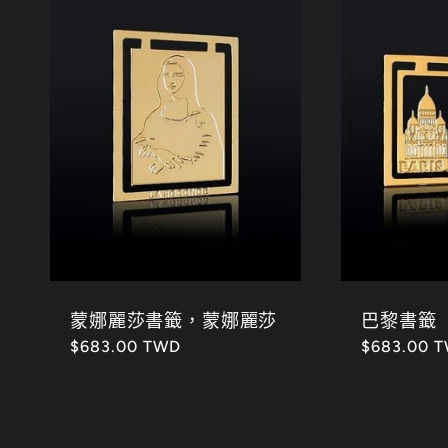
蒙娜麗莎書籤，蒙娜麗莎
巴黎書籤
定
$683.00 TWD
定
$683.00 
價
價