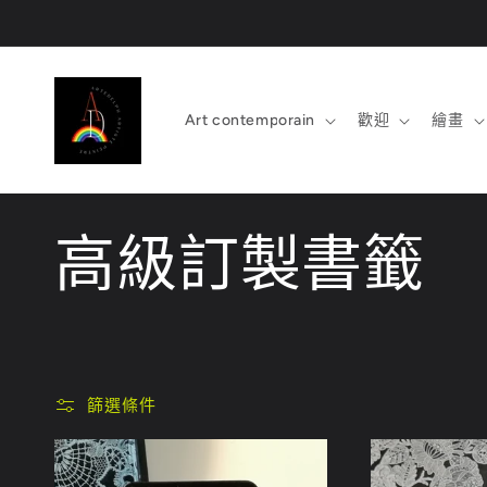
跳至內
容
Art contemporain
歡迎
繪畫
商
高級訂製書籤
品
系
篩選條件
列