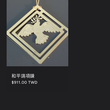
和平鴿項鍊
定
$911.00 TWD
價