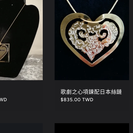
歌劇之心項鍊配日本絲鏈
TWD
定
$835.00 TWD
價