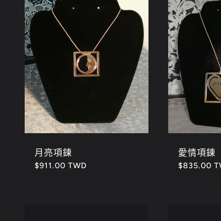
:
月亮項鍊
愛情項鍊
定
$911.00 TWD
定
$835.00 
價
價