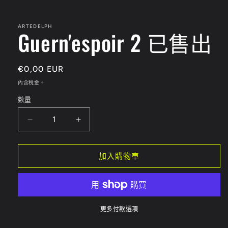
媒
體
檔
ARTEDELPH
Guern'espoir 2 已售出
案
1
定
€0,00 EUR
價
內含稅金。
數量
Guern&#39;espoir
Guern&#39;espoir
2
2
已
已
加入購物車
售
售
出
出
數
數
量
量
更多付款選項
減
增
少
加