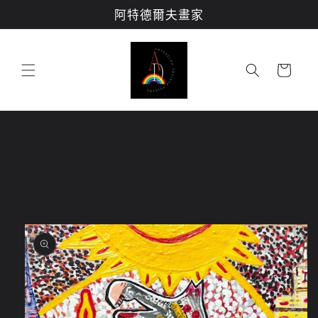
跳至內
阿特德爾夫畫家
容
購
物
車
略過產
品資訊