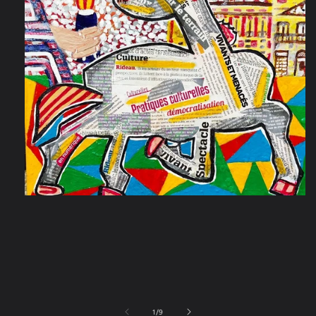
在
互
動
視
窗
中
開
啟
多
/
1
/
9