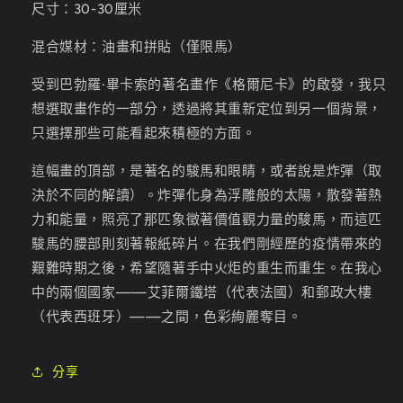
尺寸：30-30厘米
混合媒材：油畫和拼貼（僅限馬）
受到巴勃羅·畢卡索的著名畫作《格爾尼卡》的啟發，我只
想選取畫作的一部分，透過將其重新定位到另一個背景，
只選擇那些可能看起來積極的方面。
這幅畫的頂部，是著名的駿馬和眼睛，或者說是炸彈（取
決於不同的解讀）。炸彈化身為浮雕般的太陽，散發著熱
力和能量，照亮了那匹象徵著價值觀力量的駿馬，而這匹
駿馬的腰部則刻著報紙碎片。在我們剛經歷的疫情帶來的
艱難時期之後，希望隨著手中火炬的重生而重生。在我心
中的兩個國家——艾菲爾鐵塔（代表法國）和郵政大樓
（代表西班牙）——之間，色彩絢麗奪目。
分享