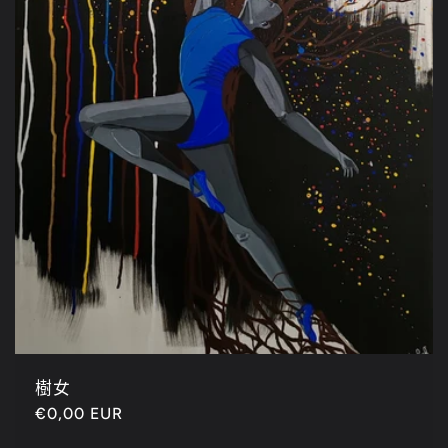
樹女
定
€0,00 EUR
價