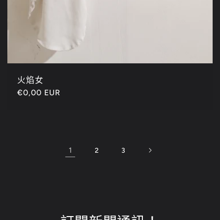
火焰女
定
€0,00 EUR
價
1
2
3