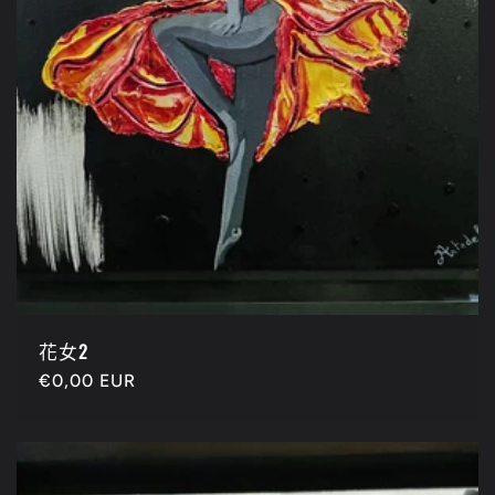
花女2
定
€0,00 EUR
價