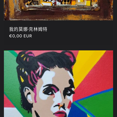
我的莫娜·克林姆特
定
€0,00 EUR
價