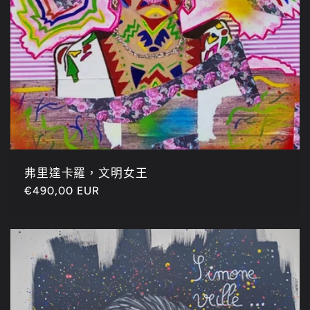
弗里達卡羅，文明女王
定
€490,00 EUR
價