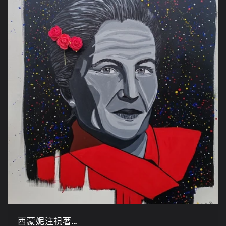
西蒙妮注視著…