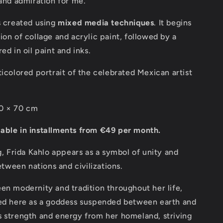
 and admiration for me.
s created using
mixed media techniques
. It begins
ion of collage and acrylic paint, followed by a
ed in oil paint and inks.
ticolored portrait of the celebrated Mexican artist
0 × 70 cm
able in installments from €49 per month.
ng, Frida Kahlo appears as a symbol of unity and
ween nations and civilizations.
en modernity and tradition throughout her life,
yed here as a goddess suspended between earth and
s strength and energy from her homeland, striving