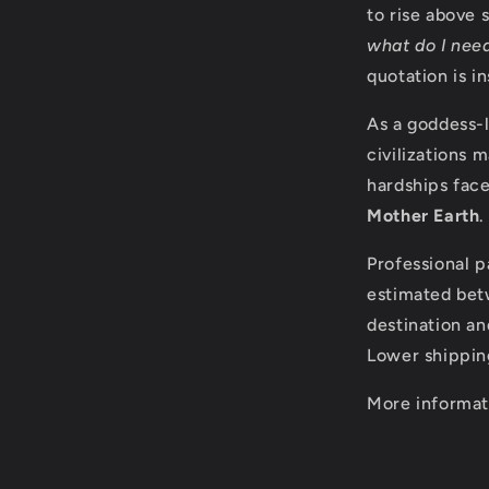
to rise above 
what do I need
quotation is in
As a goddess-l
civilizations 
hardships fac
Mother Earth
.
Professional p
estimated bet
destination an
Lower shippin
More informat