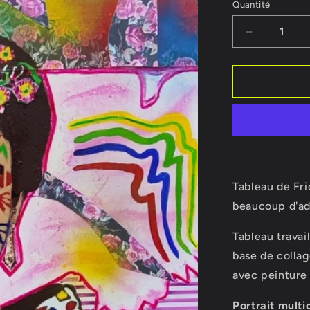
Quantité
Réduire
la
quantité
de
Tableau
Frida
Kahlo,
Reine
des
Civilisation
Tableau de Fri
beaucoup d'ad
Tableau travai
base de collag
avec peinture 
Portrait multi