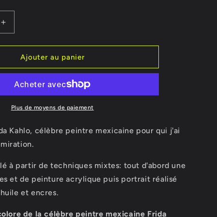
o
n
Augmenter
la
quantité
de
Ajouter au panier
Tableau
Frida
Kahlo,
Reine
des
Plus de moyens de paiement
s
Civilisations
da Kahlo, célèbre peintre mexicaine pour qui j'ai
miration.
llé à partir de techniques mixtes: tout d'abord une
es et de peinture acrylique puis portrait réalisé
huile et encres.
colore de la célèbre peintre mexicaine Frida