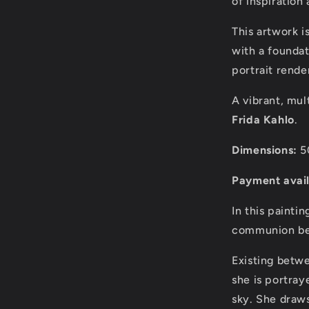
of inspiration
This artwork i
with a foundat
portrait render
A vibrant, mul
Frida Kahlo
.
Dimensions:
5
Payment avail
In this painti
communion bet
Existing betwe
she is portra
sky. She draw