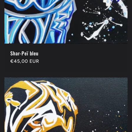
Shar-Peï bleu
Prix
€45,00 EUR
habituel