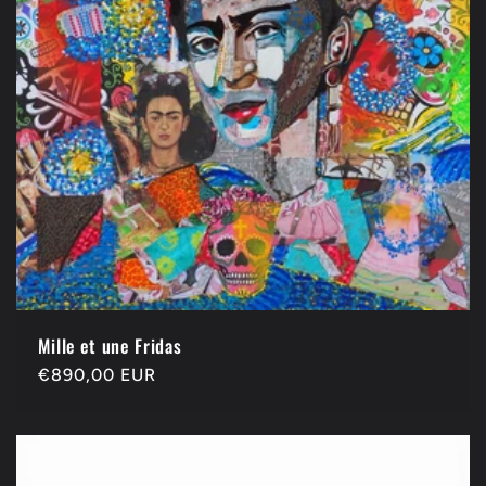
Mille et une Fridas
Prix
€890,00 EUR
habituel