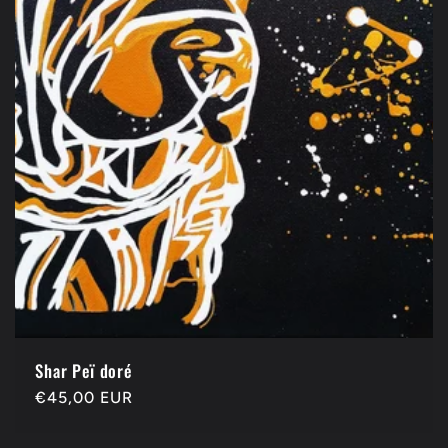
Shar Peï doré
Prix
€45,00 EUR
habituel