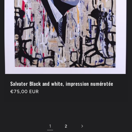
Salvator Black and white, impression numérotée
Prix
€75,00 EUR
habituel
1
2