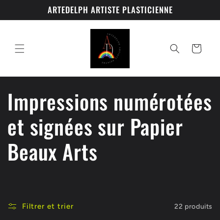
et
ARTEDELPH ARTISTE PLASTICIENNE
passer
au
contenu
Panier
C
Impressions numérotées
o
et signées sur Papier
l
Beaux Arts
l
e
Filtrer et trier
22 produits