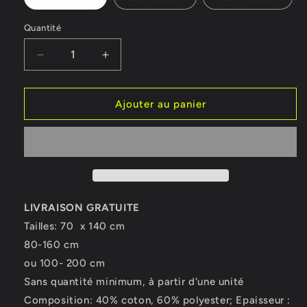
Quantité
Réduire
Augmenter
la
la
quantité
quantité
de
de
Ajouter au panier
Serviette
Serviette
Dali,
Dali,
Reflet
Reflet
surréaliste
surréaliste
LIVRAISON GRATUITE
Tailles: 70 x 140 cm
80-160 cm
ou 100- 200 cm
Sans quantité minimum, à partir d'une unité
Composition: 40% coton, 60% polyester; Epaisseur :