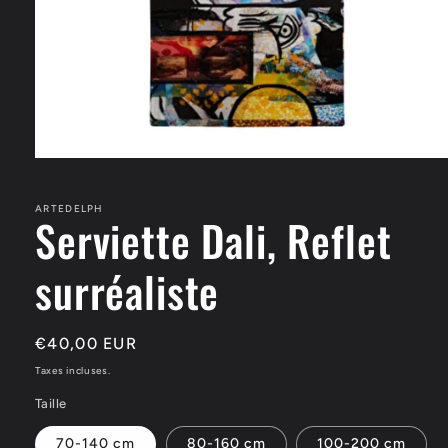
Ouvrir
le
média
1
ARTEDELPH
Serviette Dali, Reflet
dans
une
fenêtre
surréaliste
modale
Prix
€40,00 EUR
habituel
Taxes incluses.
Taille
70-140 cm
80-160 cm
100-200 cm