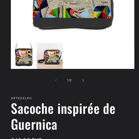
Ouvrir
le
média
de
1
/
2
1
dans
une
ARTEDELPH
fenêtre
Sacoche inspirée de
modale
Guernica