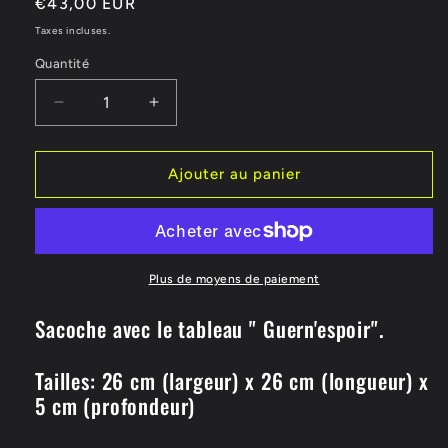
Prix
€43,00 EUR
habituel
Taxes incluses.
Quantité
Réduire
Augmenter
la
la
quantité
quantité
de
de
Ajouter au panier
Sacoche
Sacoche
inspirée
inspirée
de
de
Guernica
Guernica
Plus de moyens de paiement
Sacoche avec le tableau " Guern'espoir".
Tailles: 26 cm (largeur) x 26 cm (longueur) x
5 cm (profondeur)