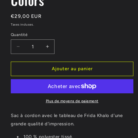
Prix
€29,00 EUR
habituel
Taxes incluses.
Quantité
Réduire
Augmenter
la
la
quantité
quantité
de
de
Ajouter au panier
Sac
Sac
à
à
Cordon
Cordon
Cat
Cat
Colors
Colors
Plus de moyens de paiement
Sac à cordon avec le tableau de Frida Khalo d'une
grande qualité d'impression.
100 % polyester tissé.