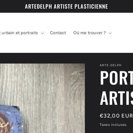
ARTEDELPH ARTISTE PLASTICIENNE
t urbain et portraits
Contact
Où me trouver ?
ARTE-DELPH
PORT
ARTI
Prix
€32,00 EU
habituel
Taxes incluses.