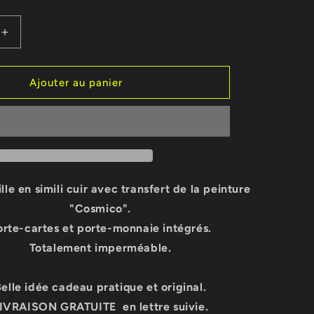
o
n
Augmenter
la
quantité
de
Ajouter au panier
UILLE
PORTEFEUILLE
UE
ARTISTIQUE
COSMICO
lle en simili cuir avec transfert de la peinture
"Cosmico".
orte-cartes et porte-monnaie intégrés.
Totalement imperméable.
elle idée cadeau pratique et original.
IVRAISON GRATUITE en lettre suivie.