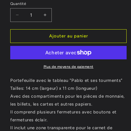
Quantité
Réduire
Augmenter
la
la
quantité
quantité
de
de
Ajouter au panier
Portefeuille
Portefeuille
Picasso
Picasso
Plus de moyens de paiement
Portefeuille avec le tableau "Pablo et ses tourments"
Tailles: 14 cm (largeur) x 11 cm (longueur)
Avec des compartiments pour les pièces de monnaie,
les billets, les cartes et autres papiers.
Il comprend plusieurs fermetures avec boutons et
fermetures éclair.
Il inclut une zone transparente pour le carnet de