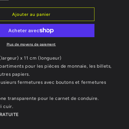
la
o
quantité
n
de
Ajouter au panier
e
Portefeuille
Plus de moyens de paiement
 (largeur) x 11 cm (longueur)
rtiments pour les pièces de monnaie, les billets,
autres papiers.
lusieurs fermetures avec boutons et fermetures
zone transparente pour le carnet de conduire.
i cuir.
RATUITE