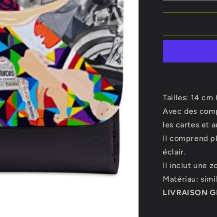
la
quantité
de
Portefeuill
Tailles: 14 cm
Avec des compa
les cartes et 
Il comprend p
éclair.
Il inclut une 
Matériau: simil
LIVRAISON G