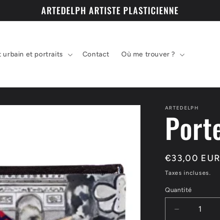
ARTEDELPH ARTISTE PLASTICIENNE
t urbain et portraits
Contact
Où me trouver ?
ARTEDELPH
Porte
Prix
€33,00 EU
habituel
Taxes incluses.
Quantité
Réduire