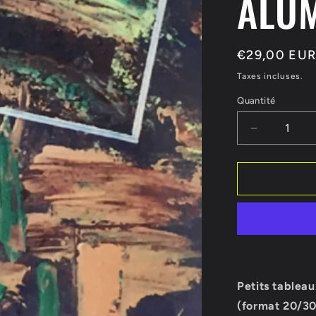
ALU
Prix
€29,00 EU
habituel
Taxes incluses.
Quantité
Réduire
la
quantité
de
TABLEAU
BRILLANT
REFLETS
NATUREL
SUR
PLAQUE
ALUMINIU
Petits tablea
VENDU
(format 20/30