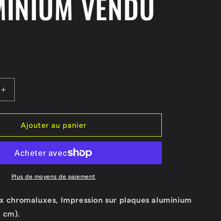
MINIUM VENDU
o
n
R
Augmenter
la
quantité
de
Ajouter au panier
TABLEAU
BRILLANT
REFLETS
S
NATURELS
SUR
Plus de moyens de paiement
PLAQUE
M
ALUMINIUM
ux chromaluxes, Impression sur plaques aluminium
VENDU
 cm).