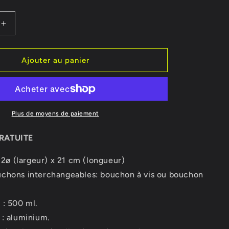
o
n
Augmenter
la
quantité
de
Ajouter au panier
Gourde
Picasso
et
Guernica
Plus de moyens de paiement
RATUITE
7,2ø (largeur) x 21 cm (longueur)
chons interchangeables: bouchon à vis ou bouchon
 : 500 ml.
 : aluminium.