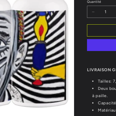
Quantité
Réduire
la
quantité
de
Gourde
Picasso
et
Guernica
LIVRAISON G
Tailles: 
Deux bou
à paille.
Capacité
Matériau