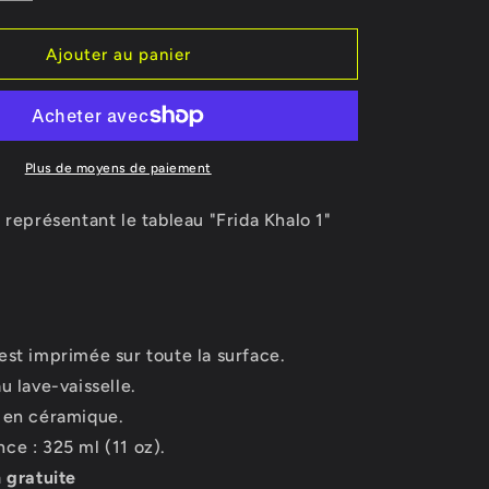
la
o
quantité
n
de
Ajouter au panier
Mug
Frida
Khalo
1
Plus de moyens de paiement
 représentant le tableau "Frida Khalo 1"
est imprimée sur toute la surface.
u lave-vaisselle.
 en céramique.
ce : 325 ml (11 oz).
n gratuite