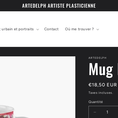
ARTEDELPH ARTISTE PLASTICIENNE
t urbain et portraits
Contact
Où me trouver ?
ARTEDELPH
Mug 
Prix
€18,50 EUR
habituel
Taxes incluses.
Quantité
Réduire