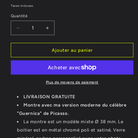
habituel
Taxes incluses.
Quantité
Réduire
Augmenter
la
la
quantité
quantité
de
de
Ajouter au panier
Montre
Montre
Guernica,
Guernica,
&quot;Guern&#39;espoir&quot;
&quot;Guern&#39;espoir&quot;
Plus de moyens de paiement
LIVRAISON GRATUITE
Montre avec ma version moderne du célèbre
"Guernica" de Picasso.
La montre est un modèle mixte Ø 38 mm. Le
boitier est en métal chromé poli et satiné. Verre