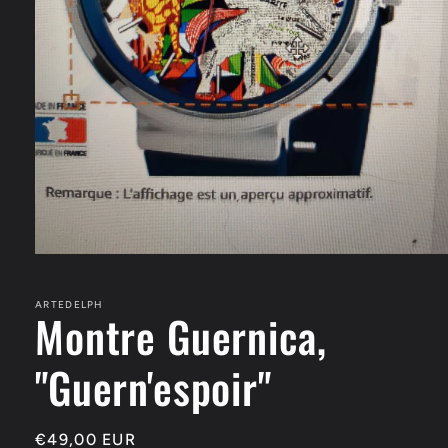
Ouvrir
le
média
1
ARTEDELPH
Montre Guernica,
dans
une
fenêtre
"Guern'espoir"
modale
Prix
€49,00 EUR