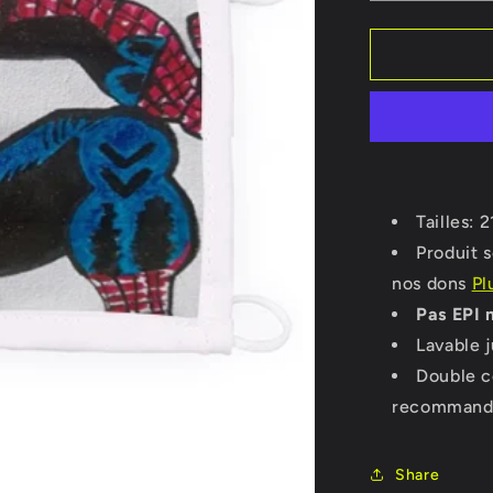
la
quantité
de
Masque
Spiderman
Tailles: 
Produit 
nos dons
Pl
Pas EPI 
Lavable j
Double c
recommand
Share