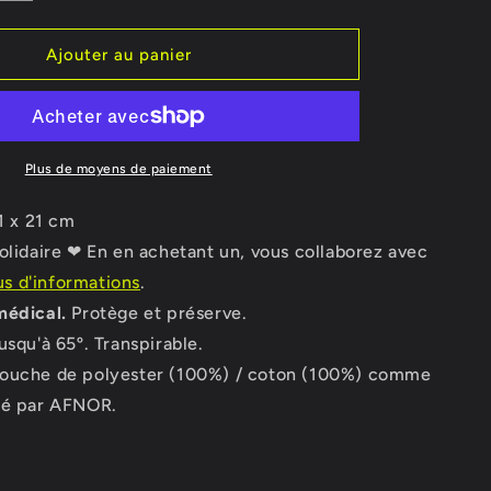
la
o
quantité
n
de
Ajouter au panier
Masque
Spiderman
Plus de moyens de paiement
21 x 21 cm
solidaire ❤ En en achetant un, vous collaborez avec
us d'informations
.
médical.
Protège et préserve.
usqu'à 65º. Transpirable.
ouche de polyester (100%) / coton (100%) comme
é par AFNOR.