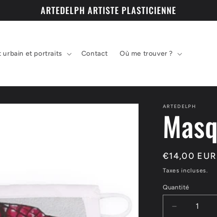
ARTEDELPH ARTISTE PLASTICIENNE
t urbain et portraits
Contact
Où me trouver ?
ARTEDELPH
Masq
Prix
€14,00 EUR
habituel
Taxes incluses.
Quantité
Réduire