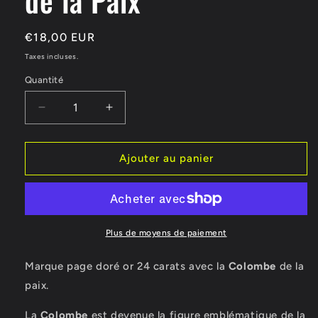
Prix
€18,00 EUR
habituel
Taxes incluses.
Quantité
Réduire
Augmenter
la
la
quantité
quantité
de
de
Ajouter au panier
Marque
Marque
page
page
Colombe
Colombe
de
de
la
la
Plus de moyens de paiement
Paix
Paix
Marque page doré or 24 carats avec la
Colombe
de la
paix.
La
Colombe
est devenue la figure emblématique de la