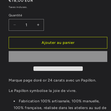
Prix
€18,00 EUR
habituel
Taxes incluses.
Quantité
Réduire
Augmenter
la
la
quantité
quantité
de
de
Ajouter au panier
Marque
Marque
page
page
Papillon
Papillon
Marque page doré or 24 carats avec un Papillon.
Le Papillon symbolise la joie de vivre.
Fabrication 100% artisanale, 100% manuelle,
100% française, réalisée dans les ateliers au sud de