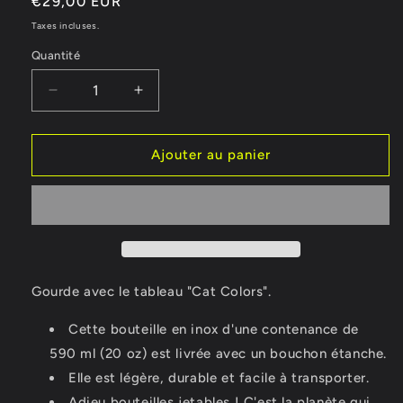
Prix
€29,00 EUR
habituel
Taxes incluses.
Quantité
Réduire
Augmenter
la
la
quantité
quantité
de
de
Ajouter au panier
Gourde
Gourde
Cat
Cat
Colors
Colors
Gourde avec le tableau "Cat Colors".
Cette bouteille en inox d'une contenance de
590 ml (20 oz) est livrée avec un bouchon étanche.
Elle est légère, durable et facile à transporter.
Adieu bouteilles jetables ! C'est la planète qui