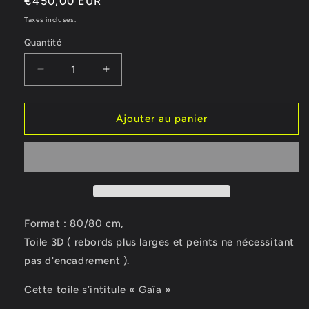
Prix
€450,00 EUR
habituel
Taxes incluses.
Quantité
Réduire
Augmenter
la
la
quantité
quantité
de
de
Ajouter au panier
Gaïa
Gaïa
Format : 80/80 cm,
Toile 3D ( rebords plus larges et peints ne nécessitant
pas d'encadrement ).
Cette toile s’intitule « Gaïa »