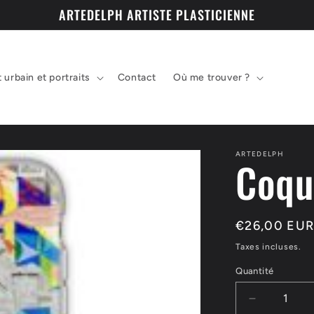
ARTEDELPH ARTISTE PLASTICIENNE
t urbain et portraits
Contact
Où me trouver ?
ARTEDELPH
Coqu
Prix
€26,00 EU
habituel
Taxes incluses.
Quantité
Réduire