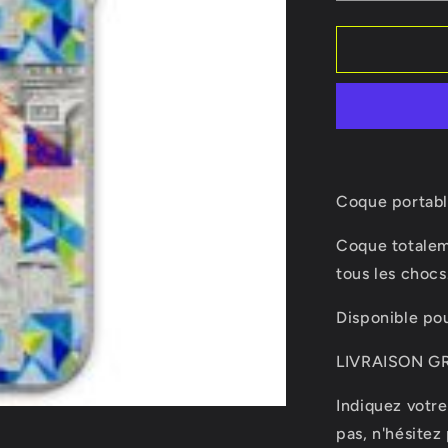
la
quantité
de
Coque
Guern&#39
Coque portable
Coque totalem
tous les chocs
Disponible pou
LIVRAISON G
Indiquez votre
pas, n'hésite