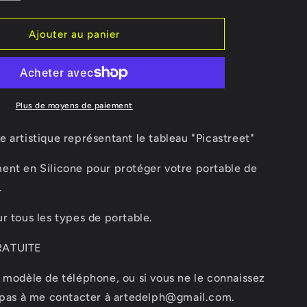
la
o
quantité
n
de
Ajouter au panier
Coque
;espoir
Guern&#39;espoir
Plus de moyens de paiement
 artistique représentant le tableau "Picastreet"
ent en Silicone pour protéger votre portable de
.
r tous les types de portable.
RATUITE
 modèle de téléphone, ou si vous ne le connaissez
z pas à me contacter à artedelph@gmail.com.