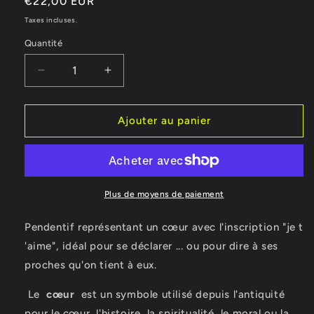
Prix
€22,00 EUR
habituel
Taxes incluses.
Quantité
Réduire
Augmenter
la
la
quantité
quantité
de
de
Ajouter au panier
Collier
Collier
Love
Love
Plus de moyens de paiement
Pendentif représentant un cœur avec l'inscription "je t
'aime", idéal pour se déclarer ... ou pour dire à ses
proches qu'on tient à eux.
Le
cœur
est un symbole utilisé depuis l'antiquité
pour le cœur, l'histoire, la spiritualité, le moral ou la