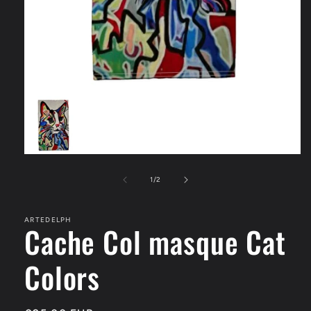
Ouvrir
le
média
de
1
/
2
1
dans
une
ARTEDELPH
fenêtre
Cache Col masque Cat
modale
Colors