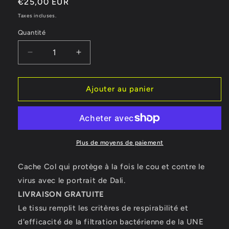
Prix
€25,00 EUR
habituel
Taxes incluses.
Quantité
Réduire
Augmenter
la
la
quantité
quantité
de
de
Ajouter au panier
Cache
Cache
Col
Col
masque
masque
Cat
Cat
Colors
Colors
Plus de moyens de paiement
Cache Col qui protège à la fois le cou et contre le
virus avec le portrait de Dali.
LIVRAISON GRATUITE
Le tissu remplit les critères de respirabilité et
d'efficacité de la filtration bactérienne de la UNE