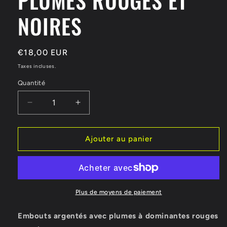
NOIRES
Prix
€18,00 EUR
habituel
Taxes incluses.
Quantité
Réduire
Augmenter
la
la
quantité
quantité
de
de
Ajouter au panier
BOUCLES
BOUCLES
D&#39;OREILLES
D&#39;OREILLES
PLUMES
PLUMES
ROUGES
ROUGES
ET
ET
Plus de moyens de paiement
NOIRES
NOIRES
Embouts argentés avec plumes à dominantes rouges