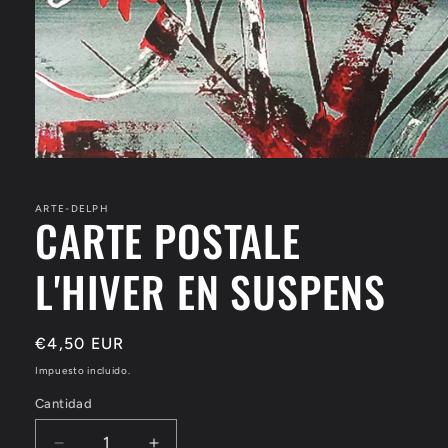
Abrir
elemento
multimedia
1
ARTE-DELPH
CARTE POSTALE
en
una
ventana
L'HIVER EN SUSPENS
modal
Precio
€4,50 EUR
habitual
Impuesto incluido.
Cantidad