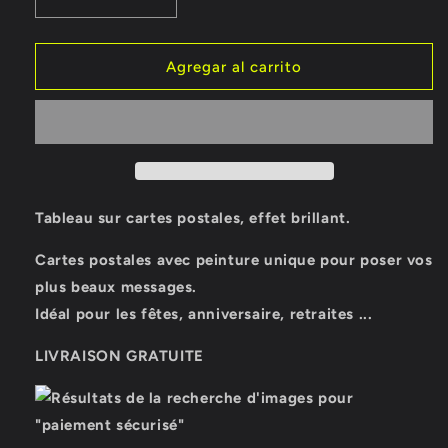
Reducir
Aumentar
cantidad
cantidad
para
para
CARTE
CARTE
Agregar al carrito
POSTALE
POSTALE
L&#39;HIVER
L&#39;HIVER
EN
EN
SUSPENS
SUSPENS
Tableau sur cartes postales, effet brillant.
Cartes postales avec peinture unique pour poser vos
plus beaux messages.
Idéal pour les fêtes, anniversaire, retraites ...
LIVRAISON GRATUITE