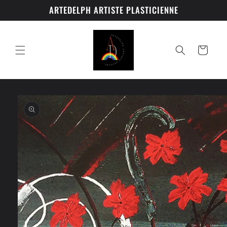
Ir
ARTEDELPH ARTISTE PLASTICIENNE
directamente
al contenido
Carrito
Ir
directamente
a la
información
del producto