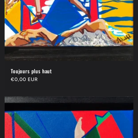
Toujours plus haut
Precio
€0,00 EUR
habitual