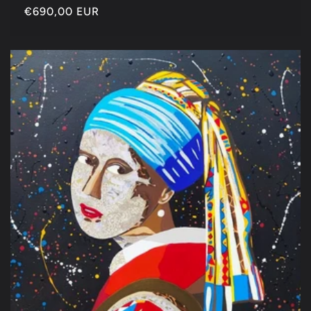
Precio
€690,00 EUR
habitual