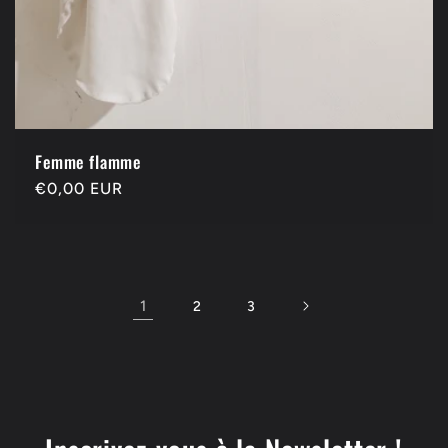
Femme flamme
Precio
€0,00 EUR
habitual
1
2
3