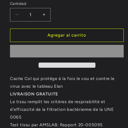
Cantidad
Reducir
Aumentar
cantidad
cantidad
para
para
Cache
Cache
Agregar al carrito
Col
Col
Elan
Elan
Cache Col qui protège à la fois le cou et contre le
virus avec le tableau Elan
LIVRAISON GRATUITE
Le tissu remplit les critères de respirabilité et
d'efficacité de la filtration bactérienne de la UNE
0065
Test tissu par AMSLAB; Rapport 20-005095