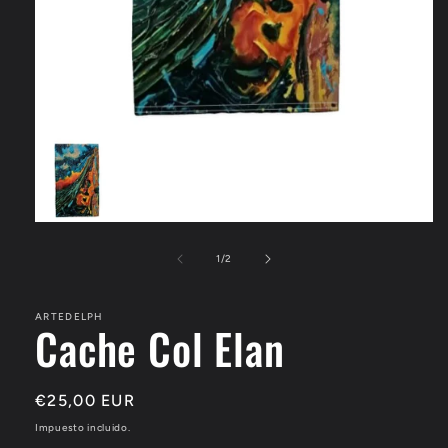
Abrir
elemento
multimedia
de
1
/
2
1
en
una
ARTEDELPH
ventana
Cache Col Elan
modal
Precio
€25,00 EUR
habitual
Impuesto incluido.