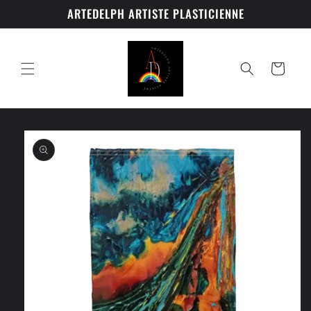
Ir
ARTEDELPH ARTISTE PLASTICIENNE
directamente
al contenido
Carrito
Ir
directamente
a la
información
del producto